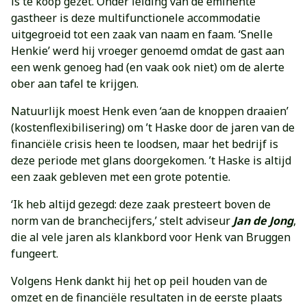
is te koop gezet. Onder leiding van de eminente
gastheer is deze multifunctionele accommodatie
uitgegroeid tot een zaak van naam en faam. ‘Snelle
Henkie’ werd hij vroeger genoemd omdat de gast aan
een wenk genoeg had (en vaak ook niet) om de alerte
ober aan tafel te krijgen.
Natuurlijk moest Henk even ‘aan de knoppen draaien’
(kostenflexibilisering) om ’t Haske door de jaren van de
financiële crisis heen te loodsen, maar het bedrijf is
deze periode met glans doorgekomen. ’t Haske is altijd
een zaak gebleven met een grote potentie.
‘Ik heb altijd gezegd: deze zaak presteert boven de
norm van de branchecijfers,’ stelt adviseur
Jan de Jong
,
die al vele jaren als klankbord voor Henk van Bruggen
fungeert.
Volgens Henk dankt hij het op peil houden van de
omzet en de financiële resultaten in de eerste plaats