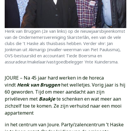
Henk van Bruggen (2e van links) op de nieuwjaarsbijeenkomst
van de Ondernemersvereniging Skarsterlân, een van de vele
clubs die ’t Haske als thuisbasis hebben. Verder vlnr: Jan
Jonkman uit Akmarijp (invaller-weerman van Piet Paulusma),
OVS-bestuurslid en accountant Tiede Boersma en
assuradeur/makelaar/vastgoedbelegger Ynte Kuindersma.
JOURE – Na 45 jaar hard werken in de horeca
vindt
Henk van Bruggen
het welletjes. Vorig jaar is hij
60 geworden. Tijd om meer aandacht aan zijn
privéleven met
Baukje
te schenken en wat meer aan
zichzelf toe te komen. Ze zijn verhuisd naar een mooi
appartement
in het centrum van Joure. Party/zalencentrum ’t Haske