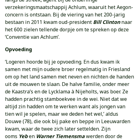
verzekeringsmaatschappij Achlum, waaruit het Aegon-
concern is ontstaan. Bij de viering van het 200-jarig
bestaan in 2011 kwam oud-president
Bill Clinton
naar
het 600 zielen tellende dorpje om te spreken op deze
‘Conventie van Achlum’.
Opvoeding
‘Logeren hoorde bij je opvoeding. En dus kwam ik
samen met mijn oudere broer regelmatig in Friesland
om op het land samen met neven en nichten de handen
uit de mouwen te slaan. De halve familie, onder meer
de Kaastra’s en de Lycklama à Nijeholts, was boer. Ze
hadden prachtig stamboekvee in de wei. Niet dat we
altijd zin hadden om te werken want als jongen van
tien wil je spelen, maar we deden het wel,’ aldus
Douwe (78), die ook bij pake en beppe in Leeuwarden
kwam, waar de twee zich later settelden. Zijn
ooms
Yeb
en
Warner Tiemensma
werden door de