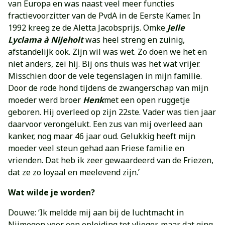
van Europa en was naast veel meer functies
fractievoorzitter van de PvdA in de Eerste Kamer. In
1992 kreeg ze de Aletta Jacobsprijs. Omke
Jelle
Lyclama à Nijeholt
was heel streng en zuinig,
afstandelijk ook. Zijn wil was wet. Zo doen we het en
niet anders, zei hij. Bij ons thuis was het wat vrijer.
Misschien door de vele tegenslagen in mijn familie.
Door de rode hond tijdens de zwangerschap van mijn
moeder werd broer
Henk
met een open ruggetje
geboren. Hij overleed op zijn 22ste. Vader was tien jaar
daarvoor verongelukt. Een zus van mij overleed aan
kanker, nog maar 46 jaar oud. Gelukkig heeft mijn
moeder veel steun gehad aan Friese familie en
vrienden. Dat heb ik zeer gewaardeerd van de Friezen,
dat ze zo loyaal en meelevend zijn.’
Wat wilde je worden?
Douwe: ‘Ik meldde mij aan bij de luchtmacht in
Nijmegen voor een opleiding tot vlieger, maar dat ging