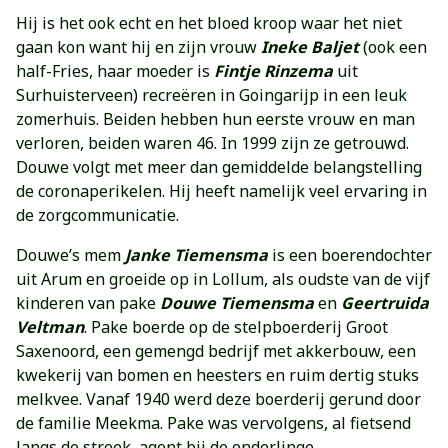
Hij is het ook echt en het bloed kroop waar het niet
gaan kon want hij en zijn vrouw
Ineke Baljet
(ook een
half-Fries, haar moeder is
Fintje Rinzema
uit
Surhuisterveen) recreëren in Goingarijp in een leuk
zomerhuis. Beiden hebben hun eerste vrouw en man
verloren, beiden waren 46. In 1999 zijn ze getrouwd.
Douwe volgt met meer dan gemiddelde belangstelling
de coronaperikelen. Hij heeft namelijk veel ervaring in
de zorgcommunicatie.
Douwe’s mem
Janke Tiemensma
is een boerendochter
uit Arum en groeide op in Lollum, als oudste van de vijf
kinderen van pake
Douwe Tiemensma
en
Geertruida
Veltman
. Pake boerde op de stelpboerderij Groot
Saxenoord, een gemengd bedrijf met akkerbouw, een
kwekerij van bomen en heesters en ruim dertig stuks
melkvee. Vanaf 1940 werd deze boerderij gerund door
de familie Meekma. Pake was vervolgens, al fietsend
langs de streek, agent bij de onderlinge