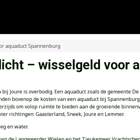
voor aquaduct Spannenburg
dicht – wisselgeld voor
j Joure is overbodig. Een aquaduct zoals de gemeente De F
nden bovenop de kosten van een aquaduct bij Spannenburg o
nerzijds om volop ruimte te bieden aan de groeiende binnen
er richtingen: Gaasterland, Sneek, Joure en Lemmer.
eg en water.
sen de Langweerder Wielen en het Tjeukemeer. Vrachtschepe