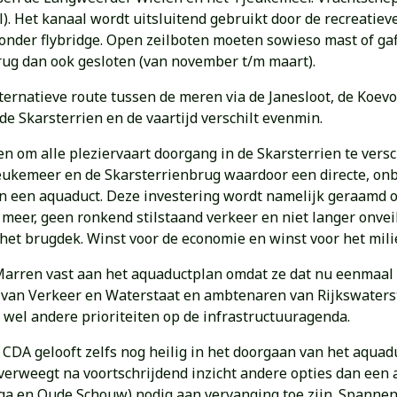
). Het kanaal wordt uitsluitend gebruikt door de recreatiev
onder flybridge. Open zeilboten moeten sowieso mast of gaf
brug dan ook gesloten (van november t/m maart).
lternatieve route tussen de meren via de Janesloot, de Koe
 de Skarsterrien en de vaartijd verschilt evenmin.
 alle pleziervaart doorgang in de Skarsterrien te verschaf
Tjeukemeer en de Skarsterrienbrug waardoor een directe, 
an een aquaduct. Deze investering wordt namelijk geraamd o
 meer, geen ronkend stilstaand verkeer en niet langer onve
 het brugdek. Winst voor de economie en winst voor het mili
 Marren vast aan het aquaductplan omdat ze dat nu eenmaal
van Verkeer en Waterstaat en ambtenaren van Rijkswaterst
 wel andere prioriteiten op de infrastructuuragenda.
CDA gelooft zelfs nog heilig in het doorgaan van het aquadu
verweegt na voortschrijdend inzicht andere opties dan een 
a en Oude Schouw) nodig aan vervanging toe zijn. Spannenb