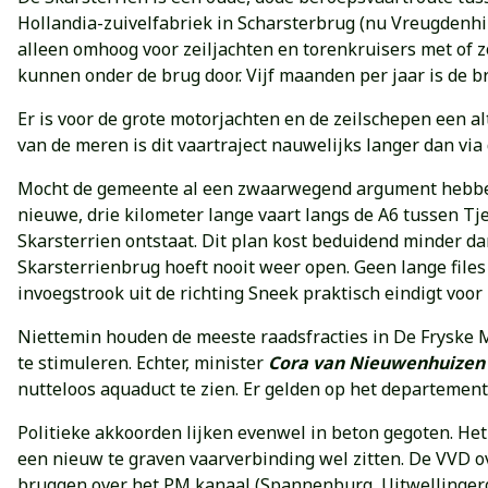
Hollandia-zuivelfabriek in Scharsterbrug (nu Vreugdenhil
alleen omhoog voor zeiljachten en torenkruisers met of z
kunnen onder de brug door. Vijf maanden per jaar is de 
Er is voor de grote motorjachten en de zeilschepen een a
van de meren is dit vaartraject nauwelijks langer dan via
Mocht de gemeente al een zwaarwegend argument hebben om
nieuwe, drie kilometer lange vaart langs de A6 tussen 
Skarsterrien ontstaat. Dit plan kost beduidend minder d
Skarsterrienbrug hoeft nooit weer open. Geen lange files
invoegstrook uit de richting Sneek praktisch eindigt voor
Niettemin houden de meeste raadsfracties in De Fryske
te stimuleren. Echter, minister
Cora van Nieuwenhuizen
nutteloos aquaduct te zien. Er gelden op het departement
Politieke akkoorden lijken evenwel in beton gegoten. Het 
een nieuw te graven vaarverbinding wel zitten. De VVD o
bruggen over het PM kanaal (Spannenburg, Uitwellingerg