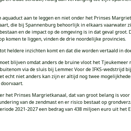
n aquaduct aan te leggen en niet onder het Prinses Margri
aart, die bij Spannenburg behoorlijk in elkaars vaarwater z
estaan en de impact op de omgeving is in dat geval groot. 
 komen te liggen, vinden de drie noordelijke provincies.
ot heldere inzichten komt en dat die worden vertaald in doe
 moet blijven omdat anders de bruine vloot het Tjeukemeer 
 buitenom via de sluis bij Lemmer. Voor de IFKS-wedstrijd b
et echt niet anders kan zijn er altijd nog twee mogelijkhed
 doorvaart.
er het Prinses Margrietkanaal, dat van groot belang is voor
ering van de zendmast en er risico bestaat op grondverza
eriode 2021-2027 een bedrag van 438 miljoen euro uit het 