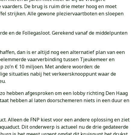
e vaarders. De brug is ruim drie meter hoog en moet
fel strijken. Alle gewone pleziervaartboten en sloepen
vorde en de Follegasloot. Gerekend vanaf de middelpunten
fen, dan is er altijd nog een alternatief plan van een
onbelemmerde vaarverbinding tussen Tjeukemeer en
p zo’n € 10 miljoen. Met andere woorden: de
ilige situaties nabij het verkeersknooppunt waar de
eu.
 zo hebben afgesproken om een lobby richting Den Haag
aat hebben al laten doorschemeren niets in een duur en
ct. Alleen de FNP kiest voor een andere oplossing en ziet
aquaduct. Dit onderwerp is actueel nu de drie gedateerde
urg is het meest urgent omdat dit kruispunt het drukst