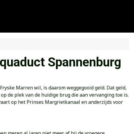
 aquaduct Spannenburg
ryske Marren wil, is daarom weggegooid geld. Dat geld,
p de plek van de huidige brug die aan vervanging toe is.
vaart op het Prinses Margrietkanaal en anderzijds voor
n meren al jaren niet meer af bij de vroegere