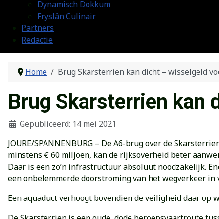
Dynamisch Dokkum
Fryslân Culinair
Partners
Redactie
Home
Brug Skarsterrien kan dicht – wisselgeld 
Brug Skarsterrien kan 
Gepubliceerd: 14 mei 2021
JOURE/SPANNENBURG – De A6-brug over de Skarsterrien bi
minstens € 60 miljoen, kan de rijksoverheid beter aanwe
Daar is een zo’n infrastructuur absoluut noodzakelijk. E
een onbelemmerde doorstroming van het wegverkeer in vi
Een aquaduct verhoogt bovendien de veiligheid daar op w
De Skarsterrien is een oude, dode beroepsvaartroute tus