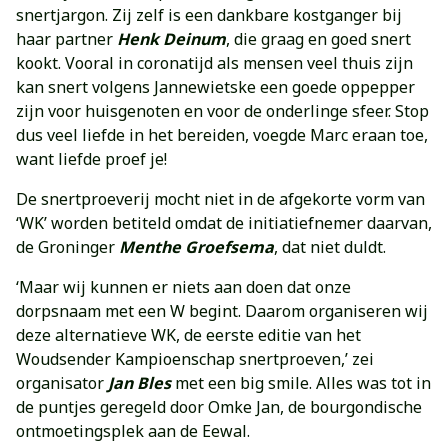
snertjargon. Zij zelf is een dankbare kostganger bij
haar partner
Henk Deinum
, die graag en goed snert
kookt. Vooral in coronatijd als mensen veel thuis zijn
kan snert volgens Jannewietske een goede oppepper
zijn voor huisgenoten en voor de onderlinge sfeer. Stop
dus veel liefde in het bereiden, voegde Marc eraan toe,
want liefde proef je!
De snertproeverij mocht niet in de afgekorte vorm van
‘WK’ worden betiteld omdat de initiatiefnemer daarvan,
de Groninger
Menthe Groefsema
, dat niet duldt.
‘Maar wij kunnen er niets aan doen dat onze
dorpsnaam met een W begint. Daarom organiseren wij
deze alternatieve WK, de eerste editie van het
Woudsender Kampioenschap snertproeven,’ zei
organisator
Jan Bles
met een big smile. Alles was tot in
de puntjes geregeld door Omke Jan, de bourgondische
ontmoetingsplek aan de Eewal.