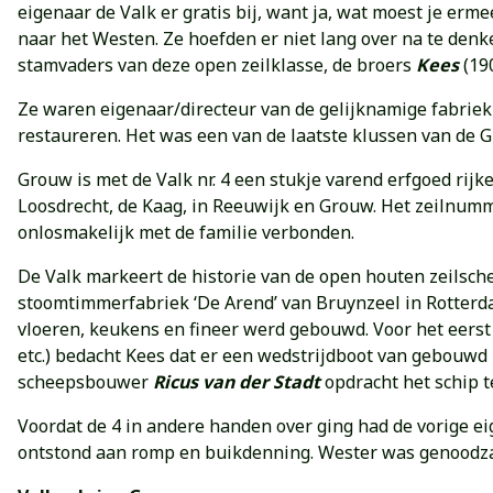
eigenaar de Valk er gratis bij, want ja, wat moest je er
naar het Westen. Ze hoefden er niet lang over na te den
stamvaders van deze open zeilklasse, de broers
Kees
(19
Ze waren eigenaar/directeur van de gelijknamige fabriek
restaureren. Het was een van de laatste klussen van de
Grouw is met de Valk nr. 4 een stukje varend erfgoed rijk
Loosdrecht, de Kaag, in Reeuwijk en Grouw. Het zeilnum
onlosmakelijk met de familie verbonden.
De Valk markeert de historie van de open houten zeilsche
stoomtimmerfabriek ‘De Arend’ van Bruynzeel in Rotterdam
vloeren, keukens en fineer werd gebouwd. Voor het eerst
etc.) bedacht Kees dat er een wedstrijdboot van gebouwd 
scheepsbouwer
Ricus van der Stadt
opdracht het schip t
Voordat de 4 in andere handen over ging had de vorige ei
ontstond aan romp en buikdenning. Wester was genoodzaa