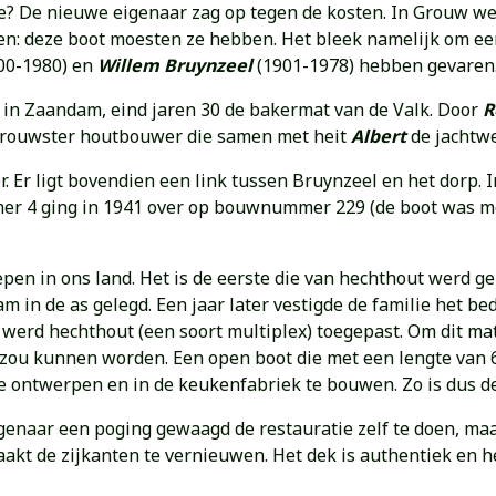
mee? De nieuwe eigenaar zag op tegen de kosten. In Grouw we
ken: deze boot moesten ze hebben. Het bleek namelijk om e
00-1980) en
Willem Bruynzeel
(1901-1978) hebben gevaren
 in Zaandam, eind jaren 30 de bakermat van de Valk. Door
R
 Grouwster houtbouwer die samen met heit
Albert
de jachtw
er. Er ligt bovendien een link tussen Bruynzeel en het dorp.
mer 4 ging in 1941 over op bouwnummer 229 (de boot was me
pen in ons land. Het is de eerste die van hechthout werd ge
 in de as gelegd. Een jaar later vestigde de familie het b
 werd hechthout (een soort multiplex) toegepast. Om dit ma
zou kunnen worden. Een open boot die met een lengte van 6,
e ontwerpen en in de keukenfabriek te bouwen. Zo is dus de
genaar een poging gewaagd de restauratie zelf te doen, maar
kt de zijkanten te vernieuwen. Het dek is authentiek en h