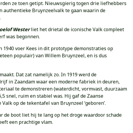
rden ze toen getipt. Nieuwsgierig togen drie liefhebbers
en authentieke Bruynzeelvalk te gaan waarin de
.
oelof Wester
liet het drietal de iconische Valk compleet
erf was begonnen.
 In 1940 voer Kees in dit prototype demonstraties op
teen populair) van Willem Bruynzeel, en is dus
maakt. Dat zat namelijk zo. In 1919 werd de
edrijf in Zaandam waar een moderne fabriek in deuren,
teriaal te demonstreren (waterdicht, vormvast, duurzaam
5 snel, ruim en stabiel was. Hij gaf de Zaanse
 Valk op de tekentafel van Bruynzeel ‘geboren’.
 de boot liet hij te lang op het droge waardoor schade
eeft een prachtige vlam.