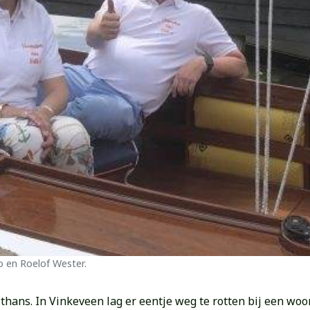
 en Roelof Wester.
lthans. In Vinkeveen lag er eentje weg te rotten bij een w