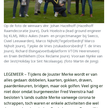
Op de foto de winnaars vlnr: Johan Hazelhoff (Hazelhoff
Raamdecoratie Joure), Durk Hoekstra (lead ground engineer
bij KLM), Wilco Aukes (team- en projectmanager bij Sweco,
Civiel Leeuwarden), Marco Nijholt(Tegelzetbedrijf Marco
Nijholt Joure), Tjepke de Vries (stukadoorsbedrijf T. de Vries
Joure), Richard Elsinga(voetbalplatform VTON Heerenveen)
en Erwin Bethlehem (Dox Reclame Joure). Vooraan Nynke van
der Iest(Holiday Ice Sint Nicolaasga). (foto Martin de Jong)
LEGEMEER – Tijdens de Jouster Merke wordt er van
alles gedaan: dobbelen, kaarten, gokken, draven,
paardenkeuren, bridgen, maar ook golfen. Veel ging er
niet door omdat burgemeester Fred Veenstra had
besloten ’s lands oudste Merke vanwege corona te
schrappen, toch waren er enkele activiteiten die wel