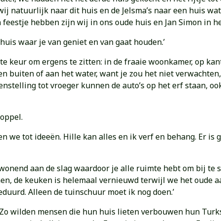
ij natuurlijk naar dit huis en de Jelsma’s naar een huis wa
feestje hebben zijn wij in ons oude huis en Jan Simon in he
n huis waar je van geniet en van gaat houden.’
te keur om ergens te zitten: in de fraaie woonkamer, op kan
ssen buiten of aan het water, want je zou het niet verwachte
genstelling tot vroeger kunnen de auto’s op het erf staan, o
oppel.
e tot ideeën. Hille kan alles en ik verf en behang. Er is 
 wonend aan de slag waardoor je alle ruimte hebt om bij te 
 de keuken is helemaal vernieuwd terwijl we het oude aan
eduurd. Alleen de tuinschuur moet ik nog doen.’
 Zo wilden mensen die hun huis lieten verbouwen hun Turks