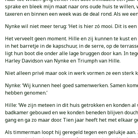
sprake en bleek mijn maat naar ons oude huis te willen, w
taxeren en binnen een week was de deal rond. Als we een 
Nynke wil niet meer terug: ‘Het is hier zó mooi. Dit is ee
Het verveelt geen moment. Hille en zij kunnen te kust en 
in het barretje in de kapschuur, in de serre, op de terra
ligt hun boot die onder alle lage bruggen door kan. In te
Harley Davidson van Nynke en Triumph van Hille.
Niet alleen privé maar ook in werk vormen ze een sterk k
Nynke: ‘Wij kunnen heel goed samenwerken. Samen komen w
hebben genomen.’
Hille: ‘We zijn meteen in dit huis getrokken en konden al
badkamer gebouwd en we konden beneden blijven douchen,
gang en ga zo maar door. Tien jaar heeft het met elkaar g
Als timmerman loopt hij geregeld tegen een gelukje aan.