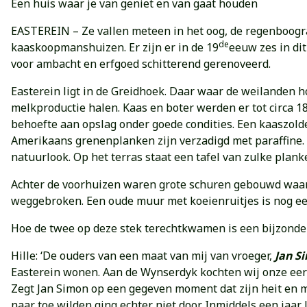
Een huis waar je van geniet en van gaat houden
EASTEREIN – Ze vallen meteen in het oog, de regenboogra
de
kaaskoopmanshuizen. Er zijn er in de 19
eeuw zes in di
voor ambacht en erfgoed schitterend gerenoveerd.
Easterein ligt in de Greidhoek. Daar waar de weilanden h
melkproductie halen. Kaas en boter werden er tot circa 1
behoefte aan opslag onder goede condities. Een kaaszolde
Amerikaans grenenplanken zijn verzadigd met paraffine.
natuurlook. Op het terras staat een tafel van zulke plank
Achter de voorhuizen waren grote schuren gebouwd waarin
weggebroken. Een oude muur met koeienruitjes is nog een
Hoe de twee op deze stek terechtkwamen is een bijzonde
Hille: ‘De ouders van een maat van mij van vroeger,
Jan S
Easterein wonen. Aan de Wynserdyk kochten wij onze eerst
Zegt Jan Simon op een gegeven moment dat zijn heit en m
naar toe wilden ging echter niet door. Inmiddels een jaa