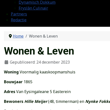
Dynamisch Dokkum
Fryslân Culinair
Partners
Redactie
Home
Wonen & Leven
Wonen & Leven
Gepubliceerd: 24 december 2023
Woning
Voormalig kaaskoopmanshuis
Bouwjaar
1865
Adres
Van Eysingaleane 5 Easterein
Bewoners
Hille Meijer
(48, timmerman) en
Nynke Fokk