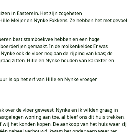
zen in Easterein. Het zijn zogeheten
 Hille Meijer en Nynke Fokkens. Ze hebben het met gevoel
e boeren best stamboekvee hebben en een hoge
 boerderijen gemaakt. In de molkenkelder. Er was
 Nynke ook de vloer nog aan de rijping van kaas; de
raag zitten. Hille en Nynke houden van karakter en
r is op het erf van Hille en Nynke vroeger
aak over de vloer geweest. Nynke en ik wilden graag in
stgelegen woning aan toe, al bleef ons dit huis trekken.
 wij het konden kopen. De aankoop van het huis waar zij
 tot één geheel verbouwd, kwam het onderwerp weer ter