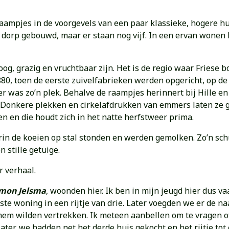
ampjes in de voorgevels van een paar klassieke, hogere hui
t dorp gebouwd, maar er staan nog vijf. In een ervan wonen
oog, grazig en vruchtbaar zijn. Het is de regio waar Fries
880, toen de eerste zuivelfabrieken werden opgericht, op de
r was zo’n plek. Behalve de raampjes herinnert bij Hille en
 Donkere plekken en cirkelafdrukken van emmers laten ze g
en en die houdt zich in het natte herfstweer prima.
 de koeien op stal stonden en werden gemolken. Zo’n schuu
 stille getuige.
r verhaal.
imon Jelsma
, woonden hier. Ik ben in mijn jeugd hier dus v
e woning in een rijtje van drie. Later voegden we er de naa
em wilden vertrekken. Ik meteen aanbellen om te vragen of
r later, we hadden net het derde huis gekocht en het rijtje