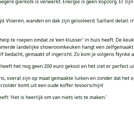
vroegere gierkolk is verwerkt. Energie is geen kopzorg. Er 
d. Vloeren, wanden en dak zijn geïsoleerd. Saillant detail:
help te roepen omdat ze ‘een klusser’ in huis heeft. De keu
timmerde landelijke showroomkeuken hangt een zelfgemaakt 
 zelf bedacht, gemaakt of ingericht. Zo kom je volgens Nynke 
eeft het nog geen 200 euro gekost en het ziet er perfect ui
 overal zijn op maat gemaakte luiken en zonder dat het opv
zolder komt uit een oude koffer tevoorschijn!
t: ‘Het is heerlijk om van niets iets te maken.’