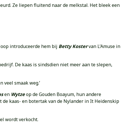
urd. Ze liepen fluitend naar de melkstal. Het bleek een
 Joop introduceerde hem bij
Betty Koster
van L’Amuse in
edrijf. De kaas is sindsdien niet meer aan te slepen,
an veel smaak weg.’
as
en
Wytze
op de Gouden Boayum, hun andere
t de kaas- en botertak van de Nylander in It Heidenskip
el wordt verkocht.