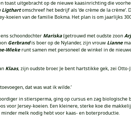
 toast uitgebracht op de nieuwe kaasinrichting die voorh
 Ligthart
omschreef het bedrijf als ‘de crème de la crème’.
-koeien van de familie Bokma. Het plan is om jaarlijks 300.
wiens schoondochter
Mariska
(getrouwd met oudste zoon
Ar
zoon
Gerbrand
is boer op de Nylander, zijn vrouw
Lianne
maa
ne-Wieke
runt samen met personeel de winkel in de nieuw
van
Klaas
, zijn oudste broer. Je bent hartstikke gek, zei Otto
toevoegen, dat was wat ik wilde.’
oordiger in stiersperma, ging op cursus en zag biologische
 koos voor Jersey-koeien. Een kleinere, sterke koe die makke
e minder melk nodig hebt voor kaas- en boterproductie.