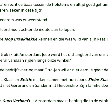
aren echt de baas tussen de Holsteins en altijd goed gehume
ren, zeker in deze tijd.’
 Wederom was er weerstand.
leerd nooit achter de meute aan te lopen.’
rde
Joop Braakhekke
kennen en die was wild van zijn kaas.
ertrok ik uit Amsterdam. Joop werd het uithangbord van ons b
veral vandaan rijden langs onze winkel.’
e bedrijfsvoering maar Otto-Jan wil er niet aan: ‘Je gooit d
st. Klaas en
Bettie
melken samen met hun zoons
Siebe-Kla
 met Gerbrand en Sander in It Heidenskip. Zijn familie doe
er
Guus Verhoef
uit Amsterdam maakt honing die in de wink