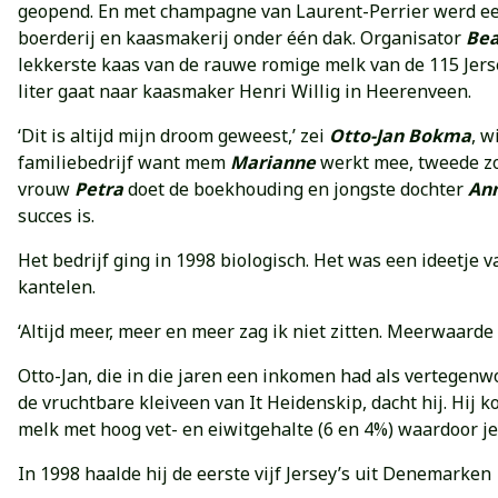
geopend. En met champagne van Laurent-Perrier werd een
boerderij en kaasmakerij onder één dak. Organisator
Bea
lekkerste kaas van de rauwe romige melk van de 115 Jersey
liter gaat naar kaasmaker Henri Willig in Heerenveen.
‘Dit is altijd mijn droom geweest,’ zei
Otto-Jan Bokma
, 
familiebedrijf want mem
Marianne
werkt mee, tweede 
vrouw
Petra
doet de boekhouding en jongste dochter
An
succes is.
Het bedrijf ging in 1998 biologisch. Het was een ideetje 
kantelen.
‘Altijd meer, meer en meer zag ik niet zitten. Meerwaarde 
Otto-Jan, die in die jaren een inkomen had als vertegenw
de vruchtbare kleiveen van It Heidenskip, dacht hij. Hij
melk met hoog vet- en eiwitgehalte (6 en 4%) waardoor j
In 1998 haalde hij de eerste vijf Jersey’s uit Denemarken