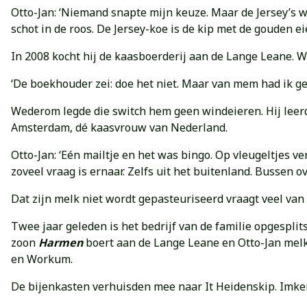
Otto-Jan: ‘Niemand snapte mijn keuze. Maar de Jersey’s w
schot in de roos. De Jersey-koe is de kip met de gouden eie
In 2008 kocht hij de kaasboerderij aan de Lange Leane.
‘De boekhouder zei: doe het niet. Maar van mem had ik ge
Wederom legde die switch hem geen windeieren. Hij lee
Amsterdam, dé kaasvrouw van Nederland.
Otto-Jan: ‘Eén mailtje en het was bingo. Op vleugeltjes v
zoveel vraag is ernaar. Zelfs uit het buitenland. Bussen o
Dat zijn melk niet wordt gepasteuriseerd vraagt veel van d
Twee jaar geleden is het bedrijf van de familie opgesplit
zoon
Harmen
boert aan de Lange Leane en Otto-Jan melkt
en Workum.
De bijenkasten verhuisden mee naar It Heidenskip. Imk