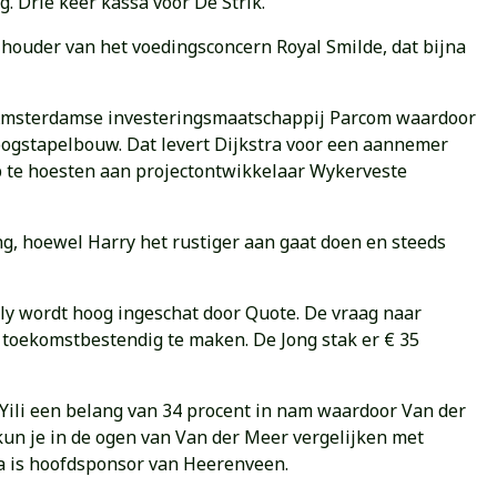
 Drie keer kassa voor De Strik.
lhouder van het voedingsconcern Royal Smilde, dat bijna
e Amsterdamse investeringsmaatschappij Parcom waardoor
oogstapelbouw. Dat levert Dijkstra voor een aannemer
p te hoesten aan projectontwikkelaar Wykerveste
ong, hoewel Harry het rustiger aan gaat doen en steeds
y wordt hoog ingeschat door Quote. De vraag naar
jf toekomstbestendig te maken. De Jong stak er € 35
 Yili een belang van 34 procent in nam waardoor Van der
 kun je in de ogen van Van der Meer vergelijken met
ia is hoofdsponsor van Heerenveen.