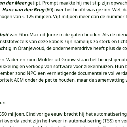
an der Meer
getipt. Prompt maakte hij met stip zijn opwacht
t
Hans van den Brug
(60) over het hoofd was gezien. Wel,
ogen van € 125 miljoen. Vijf miljoen meer dan de nummer 
huit
van FibreMax uit Joure in de gaten houden. Als de nie
nststofvezels van deze kabels zijn namelijk zo sterk en lich
chtig in Oranjewoud, de ondernemersdrive heeft plus de com
amen. Vader en zoon Mulder uit Grouw staan het hoogst geno
ikkeling en verkoop van software voor ziekenhuizen. Hun be
eptember zond NPO een vernietigende documentaire vol verd
oriteit ACM onder de pet te houden, maar de samenvatting
en.
550 miljoen. Eind vorige eeuw bracht hij het automatisering
rikwerda zocht zijn heil weer in automatisering (TSS) en ve