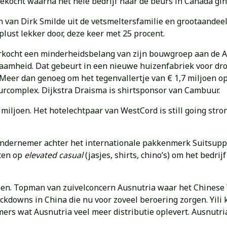
ocht waarna het hele bedrijf naar de beurs in Canada ging.
n van Dirk Smilde uit de vetsmeltersfamilie en grootaandee
lust lekker door, deze keer met 25 procent.
verkocht een minderheidsbelang van zijn bouwgroep aan d
zaamheid. Dat gebeurt in een nieuwe huizenfabriek voor dr
eer dan genoeg om het tegenvallertje van € 1,7 miljoen o
complex. Dijkstra Draisma is shirtsponsor van Cambuur.
5 miljoen. Het hotelechtpaar van WestCord is still going str
ondernemer achter het internationale pakkenmerk Suitsuppl
hten op
elevated casual
(jasjes, shirts, chino’s) om het bedri
joen. Topman van zuivelconcern Ausnutria waar het Chinese
ockdowns in China die nu voor zoveel beroering zorgen. Yili
ers wat Ausnutria veel meer distributie oplevert. Ausnutr