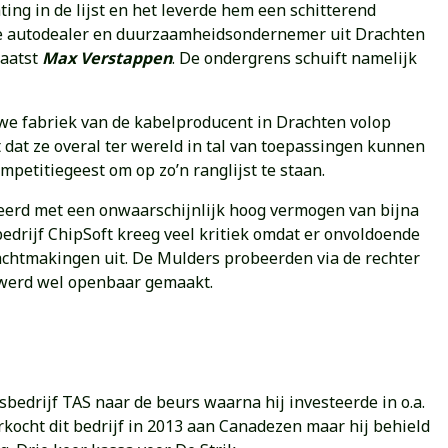
ing in de lijst en het leverde hem een schitterend
 de autodealer en duurzaamheidsondernemer uit Drachten
laatst
Max Verstappen
. De ondergrens schuift namelijk
uwe fabriek van de kabelproducent in Drachten volop
t dat ze overal ter wereld in tal van toepassingen kunnen
petitiegeest om op zo’n ranglijst te staan.
teerd met een onwaarschijnlijk hoog vermogen van bijna
drijf ChipSoft kreeg veel kritiek omdat er onvoldoende
achtmakingen uit. De Mulders probeerden via de rechter
 werd wel openbaar gemaakt.
sbedrijf TAS naar de beurs waarna hij investeerde in o.a.
rkocht dit bedrijf in 2013 aan Canadezen maar hij behield