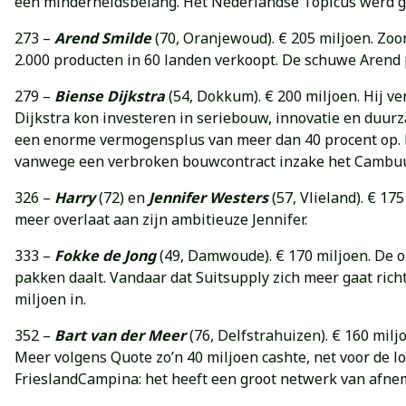
een minderheidsbelang. Het Nederlandse Topicus werd gek
273 –
Arend Smilde
(70, Oranjewoud). € 205 miljoen. Zoo
2.000 producten in 60 landen verkoopt. De schuwe Arend p
279 –
Biense Dijkstra
(54, Dokkum). € 200 miljoen. Hij 
Dijkstra kon investeren in seriebouw, innovatie en duur
een enorme vermogensplus van meer dan 40 procent op. M
vanwege een verbroken bouwcontract inzake het Cambuur
326 –
Harry
(72) en
Jennifer Westers
(57, Vlieland). € 17
meer overlaat aan zijn ambitieuze Jennifer.
333 –
Fokke de Jong
(49, Damwoude). € 170 miljoen. De 
pakken daalt. Vandaar dat Suitsupply zich meer gaat ric
miljoen in.
352 –
Bart van der Meer
(76, Delfstrahuizen). € 160 mil
Meer volgens Quote zo’n 40 miljoen cashte, net voor de l
FrieslandCampina: het heeft een groot netwerk van afnem