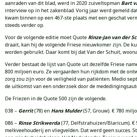
aanraden van dit blad, werd in 2020 zuiveltopman
Bart v
interview op in het zakenblad. Vorig jaar werd gemeld da
kwam binnen op een 467-ste plaats met een geschat verm
steeds verder op.
Voor de volgende editie moet Quote
Rinze-Jan van der Sc
draait, kan hij de volgende Friese nieuwkomer zijn. De ku
worden gebruikt. Daar komt bij dat Van der Schuit, woona
Verder bestaat de lijst van Quote uit dezelfde Friese n
800 miljoen euro. Ze vergaarden hun rijkdom met de ontw
zorg zou zijn voor de veiligheid van patiënten. Medio s
de uitkomst van een onderzoek door de mededingingsaut
De Friezen in de Quote 500 zijn de volgende.
038 –
Gerrit
(78) en
Hans Mulder
(57, Grouw). € 780 miljo
086 –
Rinse Strikwerda
(77, Delfstrahuizen/Blaricum). € 
melkveehouderij en vliegvelden. Dat werd geen succes. St