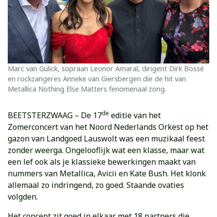
Marc van Gulick, sopraan Leonor Amaral, dirigent Dirk Bossé
en rockzangeres Anneke van Giersbergen die de hit van
Metallica Nothing Else Matters fenomenaal zong.
de
BEETSTERZWAAG – De 17
editie van het
Zomerconcert van het Noord Nederlands Orkest op het
gazon van Landgoed Lauswolt was een muzikaal feest
zonder weerga. Ongelooflijk wat een klasse, maar wat
een lef ook als je klassieke bewerkingen maakt van
nummers van Metallica, Avicii en Kate Bush. Het klonk
allemaal zo indringend, zo goed. Staande ovaties
volgden.
Het concept zit goed in elkaar met 18 partners die