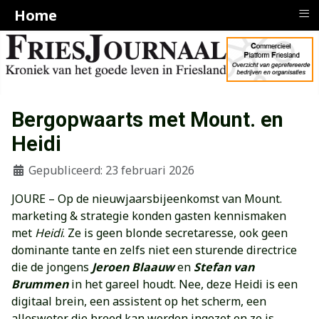
≡
Home
Bergopwaarts met Mount. en
Heidi
Gepubliceerd: 23 februari 2026
JOURE – Op de nieuwjaarsbijeenkomst van Mount.
marketing & strategie konden gasten kennismaken
met
Heidi
. Ze is geen blonde secretaresse, ook geen
dominante tante en zelfs niet een sturende directrice
die de jongens
Jeroen Blaauw
en
Stefan van
Brummen
in het gareel houdt. Nee, deze Heidi is een
digitaal brein, een assistent op het scherm, een
allesweter die breed kan worden ingezet en ze is