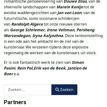
romantische penseelvoering van
Douwe Elias
, van de
sfeervolle landschappen van
Marein Konijn
tot de
weidse waddengezichten van
Jan van Loon
, van de
futuristische, soms visionaire schilderijen
van
Randolph Algera
tot onze
nieuwe sterren
als
George Schriemer
,
Irene Veltman
,
Persheng
Warzandegan
,
Iryna Kalynzhna
.
Deze tentoonstelling
is een ode aan het ambacht én de ziel van de
kunstenaar. We wisselen tijdens deze expositie
regelmatig de werken van de kunstenaars uit stock.
Er is ook fantastisch werk te zien van
Simon
Pasini
,
Rein Pol
,
Erik van de Beek
,
Jantien de
Boer
e.a.
Zoeken
Zoeken
Partners