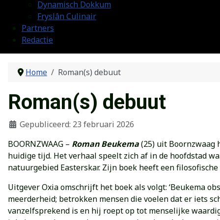
Dynamisch Dokkum
Fryslân Culinair
Partners
Redactie
Home
Roman(s) debuut
Roman(s) debuut
Gepubliceerd: 23 februari 2026
BOORNZWAAG –
Roman Beukema
(25) uit Boornzwaag 
huidige tijd. Het verhaal speelt zich af in de hoofdstad w
natuurgebied Easterskar. Zijn boek heeft een filosofisch
Uitgever Oxia omschrijft het boek als volgt: ‘Beukema obse
meerderheid; betrokken mensen die voelen dat er iets schu
vanzelfsprekend is en hij roept op tot menselijke waardi