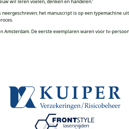
euw wil leren voelen, denken en handelen.’
 is neergeschreven; het manuscript is op een typemachine u
roces.
in Amsterdam. De eerste exemplaren waren voor tv-persoo