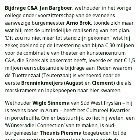
Bijdrage C&A
Jan Bargboer
, wethouder in het vorige
college onder voorzitterschap van de eveneens
aanwezige burgemeester
Arno Brok
, toonde zich maar
wat blij met de uiteindelijke realisering van het plan.
‘Dit zou nu niet meer tot stand zijn gekomen,’ wist hij
zeker, doelend op de investering van bijna € 30 miljoen
voor de combinatie van theater en kunstencentrum.
C&A, die Sneek als bakermat heeft, leverde er met € 1,5
miljoen een substantiële bijdrage aan. Reden waarom
de Tüöttenzaal (Teutenzaal) is vernoemd naar de
eerste
Brenninkmeijers
(
August
en
Clement
) die als
marskramers en lapkepoepen naar hier kwamen.
Wethouder
Wigle Sinnema
van Súd West Fryslân – hij
is tevens boer in Arum – heeft het Cultureel Kwartier
in portefeuille. Om er bestuurlijk, zo liet hij weten, een
‘Wûnseradiel Connection’ van te maken, is oud-
burgemeester
Theunis Piersma
toegetreden tot de