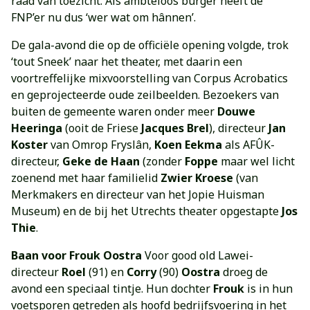
raad van toezicht. Als ambteloos burger heeft de
FNP’er nu dus ‘wer wat om hânnen’.
De gala-avond die op de officiële opening volgde, trok
‘tout Sneek’ naar het theater, met daarin een
voortreffelijke mixvoorstelling van Corpus Acrobatics
en geprojecteerde oude zeilbeelden. Bezoekers van
buiten de gemeente waren onder meer
Douwe
Heeringa
(ooit de Friese
Jacques Brel
), directeur
Jan
Koster
van Omrop Fryslân,
Koen Eekma
als AFÛK-
directeur,
Geke de Haan
(zonder
Foppe
maar wel licht
zoenend met haar familielid
Zwier Kroese
(van
Merkmakers en directeur van het Jopie Huisman
Museum) en de bij het Utrechts theater opgestapte
Jos
Thie
.
Baan voor Frouk Oostra
Voor good old Lawei-
directeur
Roel
(91) en
Corry
(90)
Oostra
droeg de
avond een speciaal tintje. Hun dochter
Frouk
is in hun
voetsporen getreden als hoofd bedrijfsvoering in het