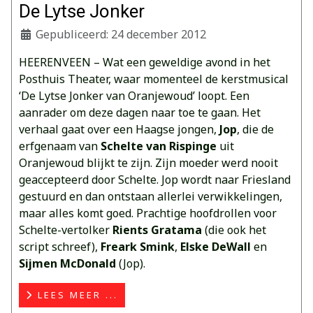
De Lytse Jonker
Gepubliceerd: 24 december 2012
HEERENVEEN – Wat een geweldige avond in het
Posthuis Theater, waar momenteel de kerstmusical
‘De Lytse Jonker van Oranjewoud’ loopt. Een
aanrader om deze dagen naar toe te gaan. Het
verhaal gaat over een Haagse jongen,
Jop
, die de
erfgenaam van
Schelte van Rispinge
uit
Oranjewoud blijkt te zijn. Zijn moeder werd nooit
geaccepteerd door Schelte. Jop wordt naar Friesland
gestuurd en dan ontstaan allerlei verwikkelingen,
maar alles komt goed. Prachtige hoofdrollen voor
Schelte-vertolker
Rients Gratama
(die ook het
script schreef),
Freark Smink
,
Elske DeWall
en
Sijmen McDonald
(Jop).
LEES MEER ...